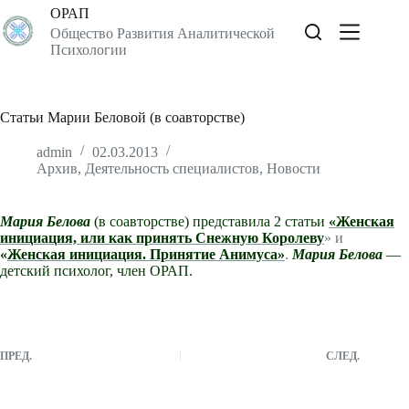
Перейти
ОРАП
к
Общество Развития Аналитической
сути
Психологии
Статьи Марии Беловой (в соавторстве)
admin
02.03.2013
Архив
,
Деятельность специалистов
,
Новости
Мария Белова
(в соавторстве) представила 2 статьи
«Женская
инициация, или как принять Снежную Королеву
» и
«
Женская инициация. Принятие Анимуса»
.
Мария Белова
—
детский психолог, член ОРАП.
ПРЕД.
СЛЕД.