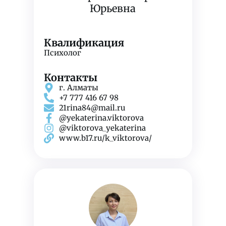
Юрьевна
Квалификация
Психолог
Контакты
г. Алматы
+7 777 416 67 98
21rina84@mail.ru
@yekaterina.viktorova
@viktorova_yekaterina
www.b17.ru/k_viktorova/