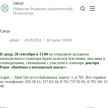
Перейти
ОРАП
к
Общество Развития Аналитической
сути
Психологии
Среда
admin
28.09.2011
Встречи ОРАП
В среду, 28 сентября в 15.00
на очередном заседании
еженедельного семинара будем делиться чувствами, мыслями и
сновидениями, связанными с участием в семинаре
доктора
Раше «
Введение в юнгианский анали
з
«.
Адрес – Абая 52в (угол Байзакова), корпус 1, к.701. Все справки
по телефонам: 329-39-12, 317-62-34, 8 701 737 02 65, 8 705 181 12
46.