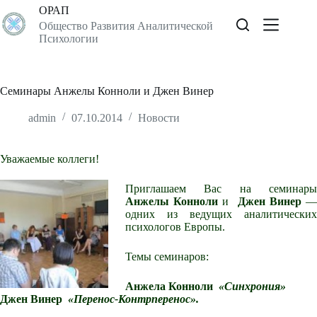
Перейти
ОРАП
к
Общество Развития Аналитической
сути
Психологии
Семинары Анжелы Конноли и Джен Винер
admin
07.10.2014
Новости
Уважаемые коллеги!
Приглашаем Вас на семинары
Анжелы Конноли
и
Джен Винер
одних из ведущих аналитических
психологов Европы.
Темы семинаров:
Анжела Конноли
«Синхрония»
Джен Винер
«Перенос-Контрперенос».