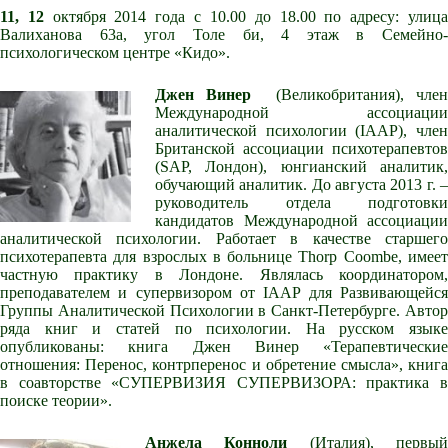
11, 12
октября 2014 года с 10.00 до 18.00
по адресу: улиц
Валиханова 63а, угол Толе би, 4 этаж в Семейно-
психологическом центре «Кидо».
Джен Винер
(Великобритания), член
Международной ассоциации
аналитической психологии (IAAP), член
Британской ассоциации психотерапевтов
(SAP, Лондон), юнгианский аналитик,
обучающий аналитик. До августа 2013 г. –
руководитель отдела подготовки
кандидатов Международной ассоциации
аналитической психологии. Работает в качестве старшего
психотерапевта для взрослых в больнице Thorp Coombe, имеет
частную практику в Лондоне. Являлась координатором,
преподавателем и супервизором от IAAP для Развивающейся
Группы Аналитической Психологии в Санкт-Петербурге. Автор
ряда книг и статей по психологии. На русском языке
опубликованы: книга Джен Винер «Терапевтические
отношения: Перенос, контрперенос и обретение смысла», книга
в соавторстве «СУПЕРВИЗИЯ СУПЕРВИЗОРА: практика в
поиске теории».
Анжела Конноли
(Италия), первы