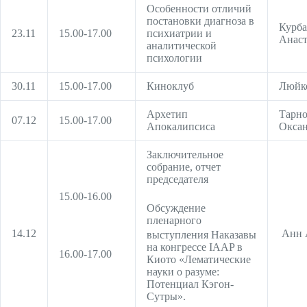
Особенности отличий
постановки диагноза в
Курба
23.11
15.00-17.00
психиатрии и
Анаст
аналитической
психологии
30.11
15.00-17.00
Киноклуб
Люйк
Архетип
Тарно
07.12
15.00-17.00
Апокалипсиса
Окса
Заключительное
собрание, отчет
председателя
15.00-16.00
Обсуждение
пленарного
Наказавы
14.12
Анн 
выступления
на конгрессе IAAP в
16.00-17.00
Киото «Лематические
науки о разуме:
Потенциал Кэгон-
Сутры».