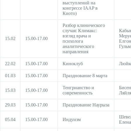
выступлений на
конгрессе IAAP в
Киото)
Разбор клинического
случая: Климакс:
Кабы
взгляд врача и
Меруе
15.02
15.00-17.00
психолога
Елгон
аналитического
Гульм
направления
22.02
15.00-17.00
Киноклуб
Люйк
01.03
15.00-17.00
Празднование 8 марта
Тенгрианство и
Бисен
15.03
15.00-17.00
современность
Ляйл
29.03
15.00-17.00
Празднование Наурыза
Шеве
05.04
15.00-17.00
Индуизм
Елена