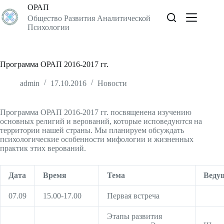
Перейти
ОРАП
к
Общество Развития Аналитической
сути
Психологии
Программа ОРАП 2016-2017 гг.
admin
17.10.2016
Новости
Программа ОРАП 2016-2017 гг. посвященена
изучению
основных религий и верований,
которые исповедуются на 
территории нашей страны. Мы планируем обсуждать 
психологические особенности мифологии и жизненных 
практик этих верований.
Дата
Время
………
Тема
Веду
07.09
15.00-17.00
Первая встреча
Этапы развития