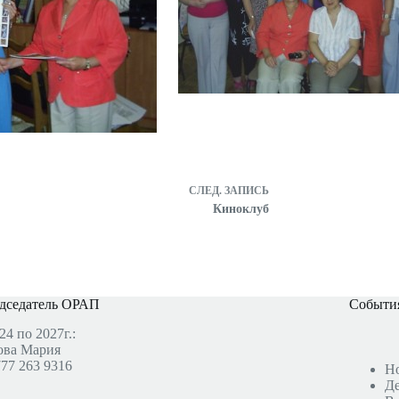
СЛЕД.
ЗАПИСЬ
Киноклуб
дседатель ОРАП
События
24 по 2027г.:
ова Мария
777 263 9316
Н
Де