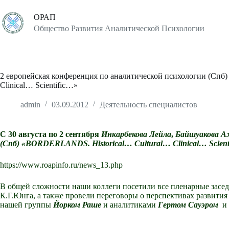
Перейти
к
ОРАП
сути
Общество Развития Аналитической Психологии
2 европейская конференция по аналитической психологии (Сп
Clinical… Scientific…»
admin
03.09.2012
Деятельность специалистов
С 30 августа по 2 сентября
Инкарбекова Лейла
,
Байшуакова А
(Спб) «BORDERLANDS. Historical… Cultural… Clinical… Scient
https://www.roapinfo.ru/news_13.php
В общей сложности наши коллеги посетили все пленарные засед
К.Г.Юнга, а также провели переговоры о перспективах развит
нашей группы
Йорком Раше
и аналитиками
Гертом Сауэром
и