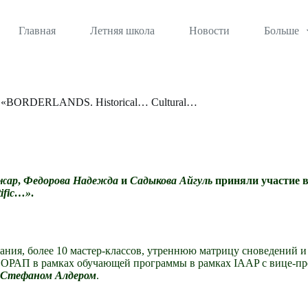
Главная
Летняя школа
Новости
Больше
б) «BORDERLANDS. Historical… Cultural…
жар
,
Федорова Надежда
и
Садыкова Айгуль
приняли участие 
ific…»
.
ания, более 10 мастер-классов, утреннюю матрицу сноведений 
ия ОРАП в рамках обучающей программы в рамках IAAP с вице-п
Стефаном Алдером
.