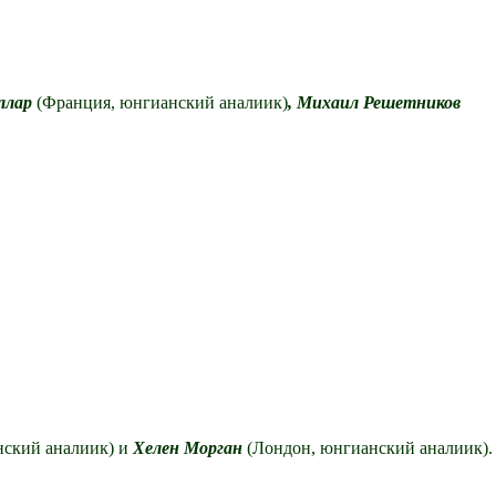
ллар
(Франция, юнгианский аналиик)
, Михаил Решетников
нский аналиик) и
Хелен Морган
(Лондон, юнгианский аналиик).