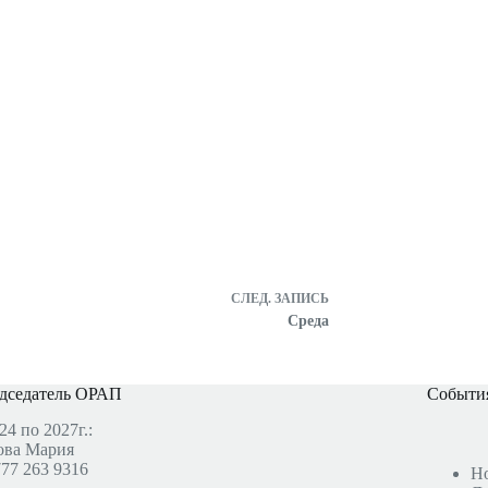
СЛЕД.
ЗАПИСЬ
Среда
дседатель ОРАП
События
24 по 2027г.:
ова Мария
777 263 9316
Н