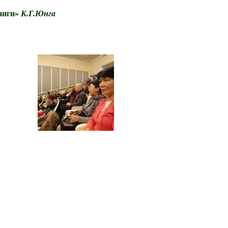
ниги»
К.Г.Юнга