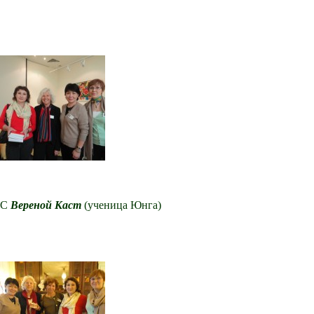
С
Вереной Каст
(ученица Юнга)