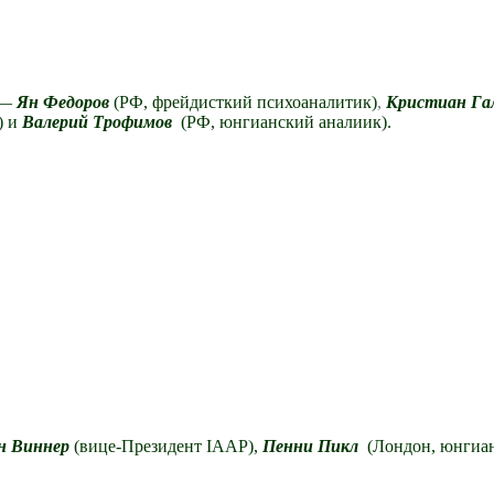
 —
Ян Федоров
(РФ, фрейдисткий психоаналитик)
,
Кристиан Га
) и
Валерий Трофимов
(РФ, юнгианский аналиик)
.
н Виннер
(вице-Президент IAAP),
Пенни Пикл
(Лондон, юнгиа