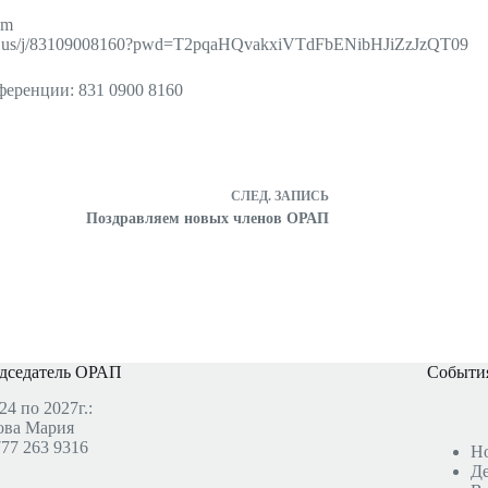
om
om.us/j/83109008160?pwd=T2pqaHQvakxiVTdFbENibHJiZzJzQT09
еренции: 831 0900 8160
СЛЕД.
ЗАПИСЬ
Поздравляем новых членов ОРАП
дседатель ОРАП
События
24 по 2027г.:
ова Мария
777 263 9316
Н
Де