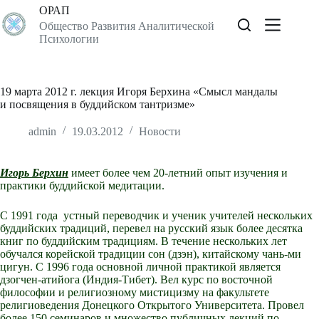
Перейти
ОРАП
к
Общество Развития Аналитической
сути
Психологии
19 марта 2012 г. лекция Игоря Берхина «Смысл мандалы
и посвящения в буддийском тантризме»
admin
19.03.2012
Новости
Игорь Берхин
имеет более чем 20-летний опыт изучения и
практики буддийской медитации.
С 1991 года устный переводчик и ученик учителей нескольких
буддийских традиций, перевел на русский язык более десятка
книг по буддийским традициям. В течение нескольких лет
обучался корейской традиции сон (дзэн), китайскому чань-ми
цигун. С 1996 года основной личной практикой является
дзогчен-атийога (Индия-Тибет). Вел курс по восточной
философии и религиозному мистицизму на факультете
религиоведения Донецкого Открытого Университета. Провел
более 150 семинаров и множество публичных лекций по